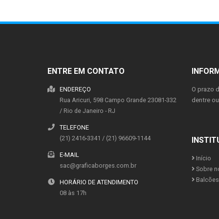
ENTRE EM CONTATO
INFOR
ENDEREÇO
O prazo 
Rua Aricuri, 598
Campo Grande
23081-332
dentre o
/
Rio de Janeiro
- RJ
TELEFONE
(21) 2416-3341 / (21) 96609-1144
INSTIT
E-MAIL
Início
sac@graficaborges.com.br
Sobre n
Balcões 
HORÁRIO DE ATENDIMENTO
08 às 17h