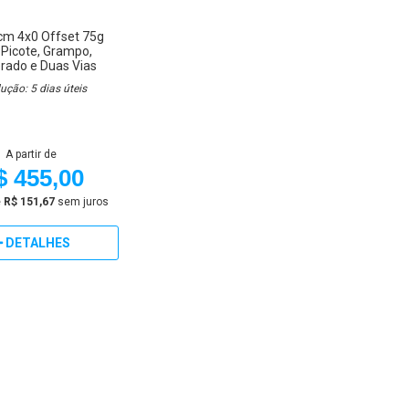
 cm
4x0
Offset 75g
 Picote, Grampo,
ado e Duas Vias
ução: 5 dias úteis
A partir de
$ 455,00
e
R$ 151,67
sem juros
DETALHES