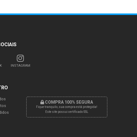
SOCIAIS
K
INSTAGRAM
TRO
dos
COMPRA 100% SEGURA
tos
Fique tranquilo, sua compra está protegida!
didos
Este site possui certificado SSL