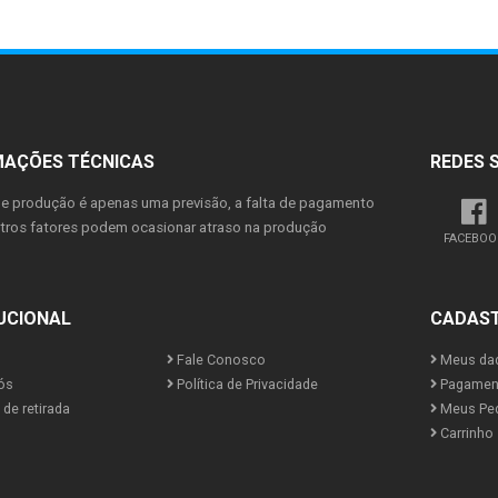
MAÇÕES TÉCNICAS
REDES 
de produção é apenas uma previsão, a falta de pagamento
utros fatores podem ocasionar atraso na produção
FACEBOO
UCIONAL
CADAS
Fale Conosco
Meus da
ós
Política de Privacidade
Pagamen
de retirada
Meus Pe
Carrinho