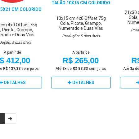
TALÃO 10X15 CM COLORIDO
15X21 CM COLORIDO
21x30
Cola,
10x15 cm
4x0
Offset 75g
Numer
Cola, Picote, Grampo,
 cm
4x0
Offset 75g
Numerado e Duas Vias
, Picote, Grampo,
Prod
rado e Duas Vias
Produção: 5 dias úteis
dução: 5 dias úteis
A partir de
A partir de
$ 412,00
R$ 265,00
R
e
R$ 137,33
sem juros
Até
3x
de
R$ 88,33
sem juros
Até
3x
d
DETALHES
DETALHES
1