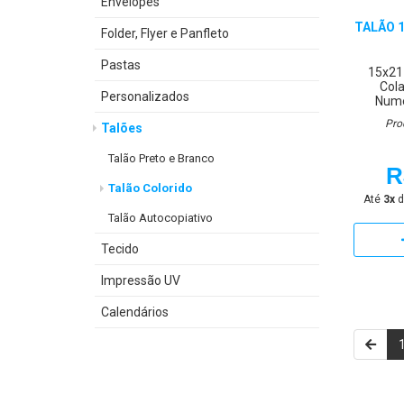
Envelopes
TALÃO 
Folder, Flyer e Panfleto
Pastas
15x21
Cola
Personalizados
Nume
Pro
Talões
Talão Preto e Branco
R
Talão Colorido
Até
3x
d
Talão Autocopiativo
Tecido
Impressão UV
Calendários