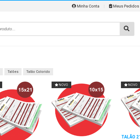
Minha Conta
|
Meus Pedidos
Talões
Talão Colorido
NOVO
NOVO
TALÃO 2