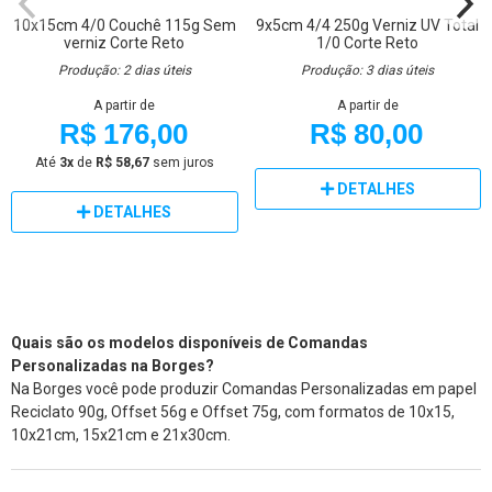
10x15cm
4/0
Couchê 115g
Sem
9x5cm
4/4
250g
Verniz UV Total
verniz
Corte Reto
1/0
Corte Reto
Produção: 2 dias úteis
Produção: 3 dias úteis
A partir de
A partir de
R$ 176,00
R$ 80,00
Até
3x
de
R$ 58,67
sem juros
DETALHES
DETALHES
Quais são os modelos disponíveis de Comandas
Personalizadas na Borges?
Na Borges você pode produzir Comandas Personalizadas em papel
Reciclato 90g, Offset 56g e Offset 75g, com formatos de 10x15,
10x21cm, 15x21cm e 21x30cm.