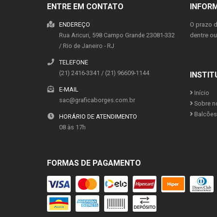
ENTRE EM CONTATO
INFOR
ENDEREÇO
O prazo 
Rua Aricuri, 598
Campo Grande
23081-332
dentre o
/
Rio de Janeiro
- RJ
TELEFONE
(21) 2416-3341 / (21) 96609-1144
INSTIT
E-MAIL
Início
sac@graficaborges.com.br
Sobre n
Balcões 
HORÁRIO DE ATENDIMENTO
08 às 17h
FORMAS DE PAGAMENTO