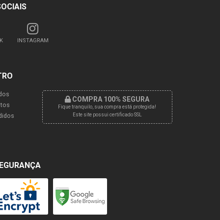
SOCIAIS
K
INSTAGRAM
TRO
dos
COMPRA 100% SEGURA
tos
Fique tranquilo, sua compra está protegida!
didos
Este site possui certificado SSL
EGURANÇA