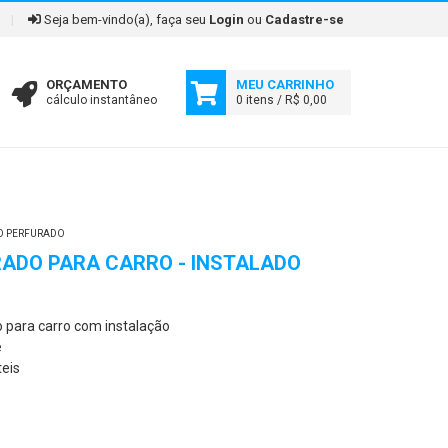
|
Seja bem-vindo(a), faça seu
Login
ou
Cadastre-se
ORÇAMENTO
MEU CARRINHO
cálculo instantâneo
0 itens / R$ 0,00
O PERFURADO
ADO PARA CARRO - INSTALADO
 para carro com instalação
e
teis