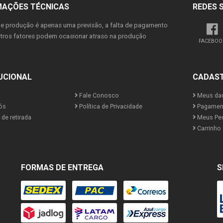
MAÇÕES TÉCNICAS
REDES 
de produção é apenas uma previsão, a falta de pagamento
utros fatores podem ocasionar atraso na produção
FACEBOO
UCIONAL
CADAS
Fale Conosco
Meus da
ós
Política de Privacidade
Pagamen
de retirada
Meus Pe
Carrinho
FORMAS DE ENTREGA
S